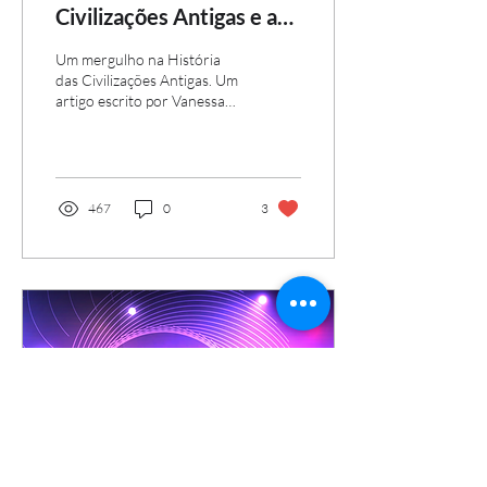
Civilizações Antigas e a
Importância de Integrar
Um mergulho na História
Nossos Fractais?
das Civilizações Antigas. Um
artigo escrito por Vanessa
Queiroz. De onde viemos?
Qual o ponto zero da
civilização...
467
0
3