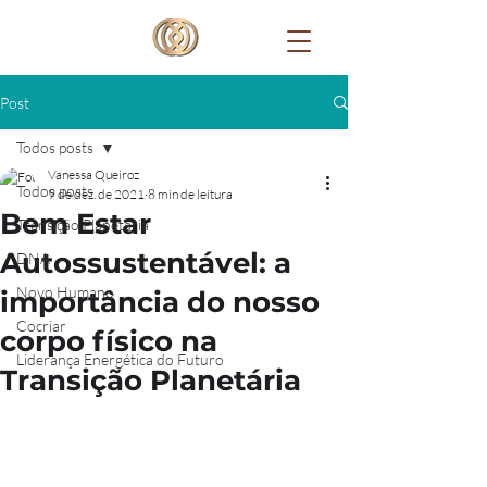
Post
Todos posts
Vanessa Queiroz
Todos posts
9 de dez. de 2021
8 min de leitura
Bem Estar
Transição Planetária
Autossustentável: a
DNA
Novo Humano
importância do nosso
Cocriar
corpo físico na
Liderança Energética do Futuro
Transição Planetária