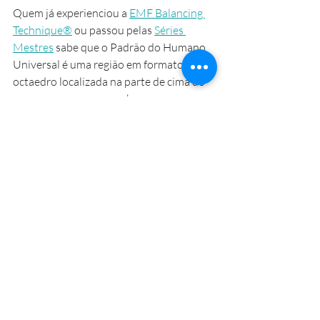
Quem já experienciou a 
EMF Balancing 
Technique®
 ou passou pelas 
Séries 
Mestres
 sabe que o Padrão do Humano 
Universal é uma região em formato de 
octaedro localizada na parte de cima do 
nosso corpo, que em sobrecarga gera 
dores nas costas (especificamente nos 
ombros, pescoço, trapézio e cardíaco). 
Trata-se da região que fica 
sobrecarregada com o peso da 
humanidade e ao colocar os outros na 
frente ao invés de cuidar de si mesmo.
Atenção: este é somente um dos 40 pontos 
que são trabalhados na Série Mestre de 
Presença Universal. Trouxe aqui como 
exemplo.