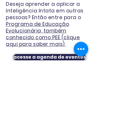
Deseja aprender a aplicar a
Inteligência Intata em outras
pessoas? Então entre para o
Programa de Educação
Evolucionária, também
conhecido como PEE (clique
aqui para saber mais).
acesse a agenda de eventos
quero aprender as séries através do PEE
falar comigo pelo whatsapp
©
2020-2026
Vanessa Queiroz. Todos os direitos
reservados.